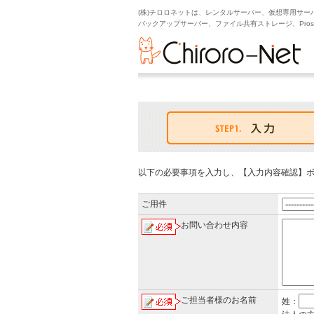
(株)チロロネットは、レンタルサーバー、仮想専用サー
バックアップサーバー、ファイル共有ストレージ、Pro
以下の必要事項を入力し、【入力内容確認】
ご用件
お問い合わせ内容
ご担当者様のお名前
姓：