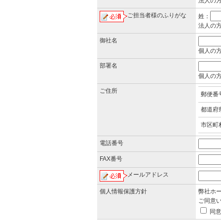
法人の
ご担当者様のふりがな
姓：
法人の
御社名
個人の
部署名
個人の
ご住所
郵便番
都道府
市区町
電話番号
FAX番号
メールアドレス
個人情報保護方針
弊社ホ
ご同意
同意