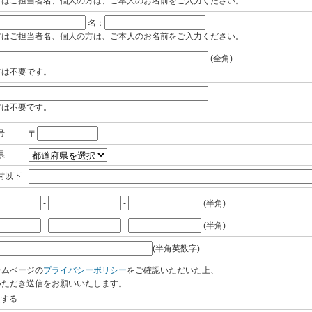
方はご担当者名、個人の方は、ご本人のお名前をご入力ください。
名：
方はご担当者名、個人の方は、ご本人のお名前をご入力ください。
(全角)
方は不要です。
方は不要です。
号
〒
県
村以下
-
-
(半角)
-
-
(半角)
(半角英数字)
ームページの
プライバシーポリシー
をご確認いただいた上、
いただき送信をお願いいたします。
する